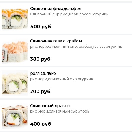
Сливочная филадельфия
Сливочный сыр,рис ,нори,лосось,огурчик
400
руб
Сливочная лава с крабом
рис,нори,сливочный сыр,краб,соус лава,огурчик
380
руб
ролл Облако
рис,нори,сливочный сыр,огурчик
200
руб
Сливочный дракон
рис ,нори,сливочный сыр,угорь
400
руб