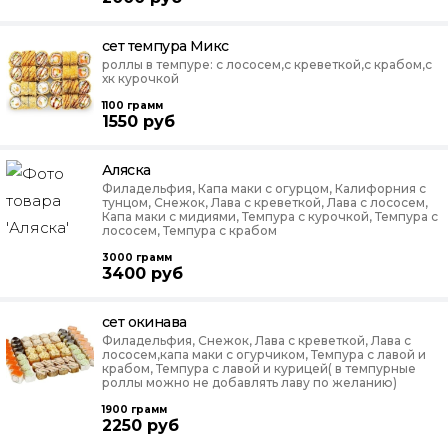
сет темпура Микс
роллы в темпуре: с лососем,с креветкой,с крабом,с
хк курочкой
1100
грамм
1550
руб
Аляска
Филадельфия, Капа маки с огурцом, Калифорния с
тунцом, Снежок, Лава с креветкой, Лава с лососем,
Капа маки с мидиями, Темпура с курочкой, Темпура с
лососем, Темпура с крабом
3000
грамм
3400
руб
сет окинава
Филадельфия, Снежок, Лава с креветкой, Лава с
лососем,капа маки с огурчиком, Темпура с лавой и
крабом, Темпура с лавой и курицей( в темпурные
роллы можно не добавлять лаву по желанию)
1900
грамм
2250
руб