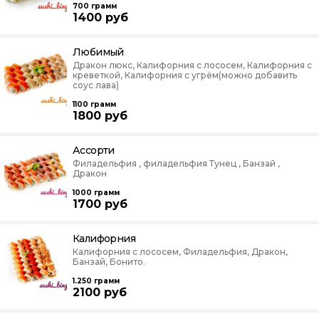
700
грамм
1400
руб
Любимый
Дракон люкс, Калифорния с лососем, Калифорния с
креветкой, Калифорния с угрём(можно добавить
соус лава)
1100
грамм
1800
руб
Ассорти
Филадельфия , филадельфия Тунец , Банзай ,
Дракон
1000
грамм
1700
руб
Калифорния
Калифорния с лососем, Филадельфия, Дракон,
Банзай, Бонито.
1.250
грамм
2100
руб