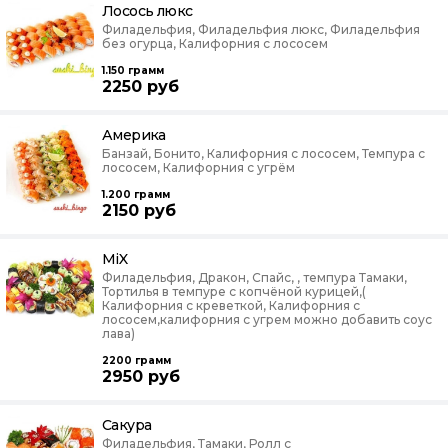
Лосось люкс
Филадельфия, Филадельфия люкс, Филадельфия
без огурца, Калифорния с лососем
1.150
грамм
2250
руб
Америка
Банзай, Бонито, Калифорния с лососем, Темпура с
лососем, Калифорния с угрём
1.200
грамм
2150
руб
MiX
Филадельфия, Дракон, Спайс, , темпура Тамаки,
Тортилья в темпуре с копчёной курицей,(
Калифорния с креветкой, Калифорния с
лососем,калифорния с угрем можно добавить соус
лава)
2200
грамм
2950
руб
Сакура
Филадельфия, Тамаки, Ролл с