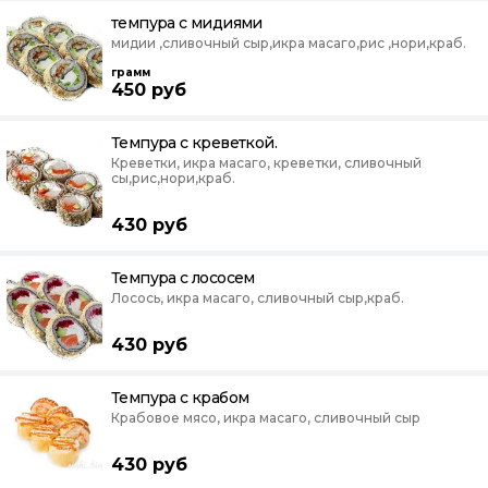
темпура с мидиями
мидии ,сливочный сыр,икра масаго,рис ,нори,краб.
грамм
450
руб
Темпура с креветкой.
Креветки, икра масаго, креветки, сливочный
сы,рис,нори,краб.
430
руб
Темпура с лососем
Лосось, икра масаго, сливочный сыр,краб.
430
руб
Темпура с крабом
Крабовое мясо, икра масаго, сливочный сыр
430
руб