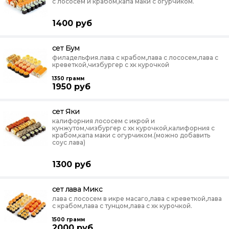
с лососем и крабом,капа маки с огурчиком.
1400
руб
сет Бум
филадельфия.лава с крабом,лава с лососем,лава с
креветкой,чизбургер с хк курочкой
1350
грамм
1950
руб
сет Яки
калифорния лососем с икрой и
кунжутом,чизбургер с хк курочкой,калифорния с
крабом,капа маки с огурчиком.(можно добавить
соус лава)
1300
руб
сет лава Микс
лава с лососем в икре масаго,лава с креветкой,лава
с крабом,лава с тунцом,лава с хк курочкой.
1500
грамм
2000
руб