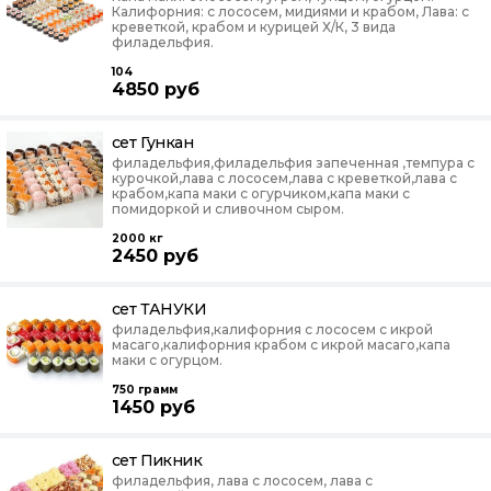
Калифорния: с лососем, мидиями и крабом, Лава: с
креветкой, крабом и курицей Х/К, 3 вида
филадельфия.
104
4850
руб
сет Гункан
филадельфия,филадельфия запеченная ,темпура с
курочкой,лава с лососем,лава с креветкой,лава с
крабом,капа маки с огурчиком,капа маки с
помидоркой и сливочном сыром.
2000 кг
2450
руб
сет ТАНУКИ
филадельфия,калифорния с лососем с икрой
масаго,калифорния крабом с икрой масаго,капа
маки с огурцом.
750
грамм
1450
руб
сет Пикник
филадельфия, лава с лососем, лава с