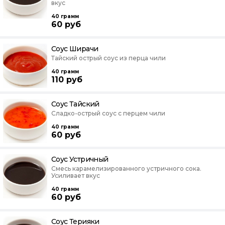
вкус
40
грамм
60
руб
Соус Ширачи
Тайский острый соус из перца чили
40
грамм
110
руб
Соус Тайский
Сладко-острый соус с перцем чили
40
грамм
60
руб
Соус Устричный
Смесь карамелизированного устричного сока.
Усиливает вкус
40
грамм
60
руб
Соус Терияки