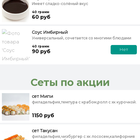
Имеет сладко-солёный вкус
40
грамм
60
руб
Соус Имбирный
Универсальный, сочетается со многими блюдами
40
грамм
Нет
90
руб
Сеты по акции
сет Мипи
филадельфия,темпура с крабом,ролл с хк курочкой.
1150
руб
сет Такусан
филадельфия,чизбургер с хк лососем,калифорния