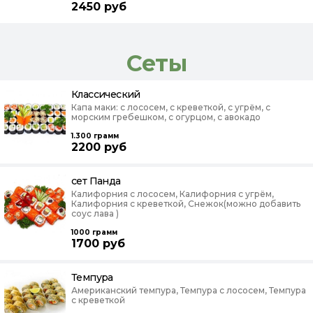
2450
руб
Сеты
Классический
Капа маки: с лососем, с креветкой, с угрём, с
морским гребешком, с огурцом, с авокадо
1.300
грамм
2200
руб
сет Панда
Калифорния с лососем, Калифорния с угрём,
Калифорния с креветкой, Снежок(можно добавить
соус лава )
1000
грамм
1700
руб
Темпура
Американский темпура, Темпура с лососем, Темпура
с креветкой