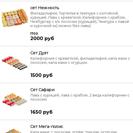
сет Нежность
Филадельфия, Тортилья в темпуре с копчёной
курицей, Лава с креветкой, Калифорния с крабом,
Чизбургер с х/к лососем (курицей), Темпура с лавой
и курочкой хк( можно без лавы)
1700
2000
руб
Сет Дуэт
Калифорния с креветкой, филадельфия, капа маки с
лососем, капа маки с огурцом.
1500
руб
Сет Сафари
Лава с курицей, лава с крабом, 2 вида калифорнии с
лососем.
1650
руб
Сет Мега-полис
Капа маки: с лососем, угрём, тунцом, огурцом.