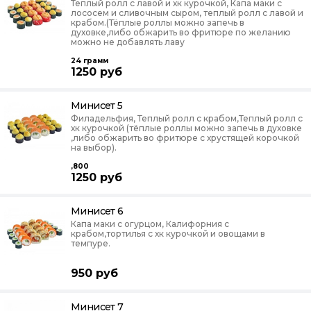
Теплый ролл с лавой и хк курочкой, Капа маки с
лососем и сливочным сыром, теплый ролл с лавой и
крабом.(Тёплые роллы можно запечь в
духовке,либо обжарить во фритюре по желанию
можно не добавлять лаву
24
грамм
1250
руб
Минисет 5
Филадельфия, Теплый ролл с крабом,Теплый ролл с
хк курочкой (тёплые роллы можно запечь в духовке
,либо обжарить во фритюре с хрустящей корочкой
на выбор).
,800
1250
руб
Минисет 6
Капа маки с огурцом, Калифорния с
крабом,тортилья с хк курочкой и овощами в
темпуре.
950
руб
Минисет 7