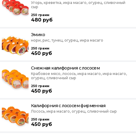
Угорь, креветка, икра масаго, огурец, сливочный
сыр
250
грамм
480
руб
Эмико
нори, рис, тунец, огурец, икра масаго
250
грамм
450
руб
Снежная калифорния с лососем
Крабовое мясо, лосось, икра масаго, икра масаго,
огурец, сливочный сыр
250
грамм
450
руб
Калифорния с лососем фирменная
Лосось, икра масаго, огурец, сливочный сыр
250
грамм
450
руб