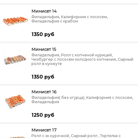
Минисет 14
Филадельфия, Калифорния с лососем,
Филадельфия с крабом
1350
руб
Минисет 15
Филадельфия, Ролл с копченой курицей,
Чизбургер с лососем холодного копчения, Сырный
ролл в кунжуте
1350
руб
Минисет 16
Филадельфия( без огурца), Калифорния с лососем,
Филадельфия
1250
руб
Минисет 17
Ролл с хк курочкой, Сырный ролл , Тортилья с