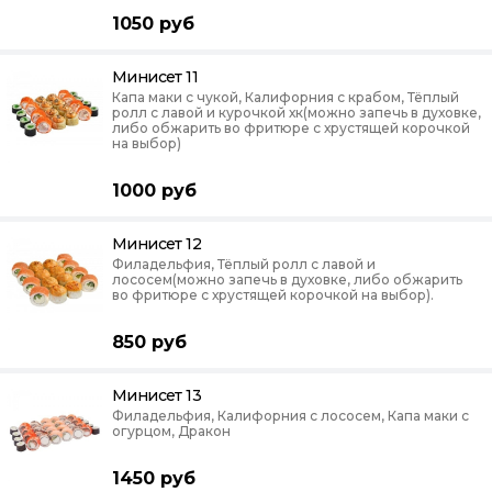
1050
руб
Минисет 11
Капа маки с чукой, Калифорния с крабом, Тёплый
ролл с лавой и курочкой хк(можно запечь в духовке,
либо обжарить во фритюре с хрустящей корочкой
на выбор)
1000
руб
Минисет 12
Филадельфия, Тёплый ролл с лавой и
лососем(можно запечь в духовке, либо обжарить
во фритюре с хрустящей корочкой на выбор).
850
руб
Минисет 13
Филадельфия, Калифорния с лососем, Капа маки с
огурцом, Дракон
1450
руб