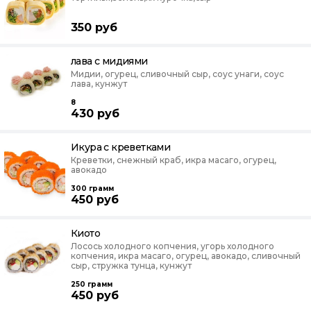
350
руб
лава с мидиями
Мидии, огурец, сливочный сыр, соус унаги, соус
лава, кунжут
8
430
руб
Икура с креветками
Креветки, снежный краб, икра масаго, огурец,
авокадо
300
грамм
450
руб
Киото
Лосось холодного копчения, угорь холодного
копчения, икра масаго, огурец, авокадо, сливочный
сыр, стружка тунца, кунжут
250
грамм
450
руб