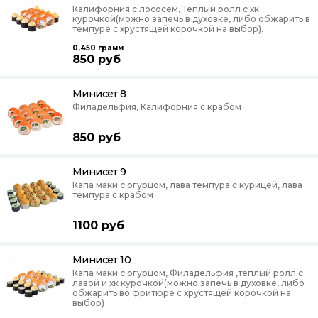
Калифорния с лососем, Тёплый ролл с хк
курочкой(можно запечь в духовке, либо обжарить в
темпуре с хрустящей корочкой на выбор).
0,450
грамм
850
руб
Минисет 8
Филадельфия, Калифорния с крабом
850
руб
Минисет 9
Капа маки с огурцом, лава темпура с курицей, лава
темпура с крабом
1100
руб
Минисет 10
Капа маки с огурцом, Филадельфия ,тёплый ролл с
лавой и хк курочкой(можно запечь в духовке, либо
обжарить во фритюре с хрустящей корочкой на
выбор)