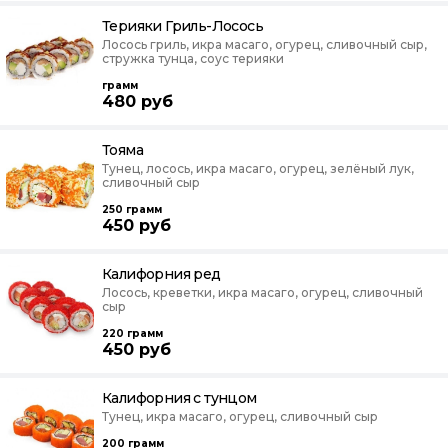
Терияки Гриль-Лосось
Лосось гриль, икра масаго, огурец, сливочный сыр,
стружка тунца, соус терияки
грамм
480
руб
Тояма
Тунец, лосось, икра масаго, огурец, зелёный лук,
сливочный сыр
250
грамм
450
руб
Калифорния ред
Лосось, креветки, икра масаго, огурец, сливочный
сыр
220
грамм
450
руб
Калифорния с тунцом
Тунец, икра масаго, огурец, сливочный сыр
200
грамм