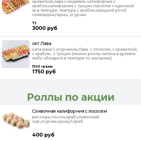
креветкой,лава с мидиями, калифорния с
крабом,калифорния с тунцом,тортилья с курочкой
хк в темпуре, темпура с крабом,овощной ролл(
помидорка,перец ,огурчик.
72
3000
руб
сет Лава
капа маки с огурчиком,Лава: с лососем, с креветкой,
с крабом , с тунцом (можно роллы запечь в духовке
либо обжарить в темпуре по желанию)
1300
грамм
1750
руб
Роллы по акции
Сливочная калифорния с лососем
рис,нори,лосось,краб,сливочный
сыр,огурчик,кунжут,краб.
400
руб