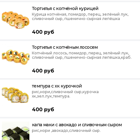
Тортилья с копчёной курицей
Курица копчёная, помидор, перец, зелёный лук,
сливочный сыр, пшенично-сырная лепёшка
400
руб
Тортилья с копчёным лососем
Копчёный лосось, помидор, перец, зелёный лук,
сливочный сыр, пшенично-сырная лепёшка,краб.
400
руб
темпура с хк курочкой
рис,нори,сливочный сыр,курочка
хк,зел.лук,темпура.
400
руб
капа маки с авокадо и сливочным сыром
рис,нори ,авокадо,сливочный сыр.