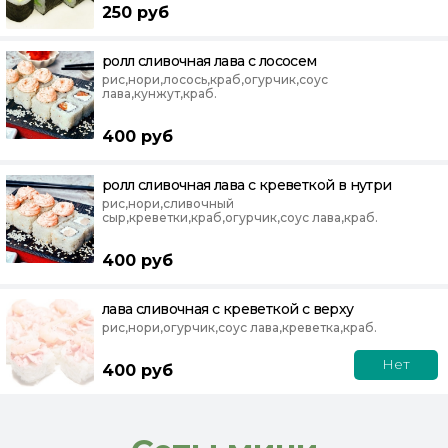
250
руб
ролл сливочная лава с лососем
рис,нори,лосось,краб,огурчик,соус
лава,кунжут,краб.
400
руб
ролл сливочная лава с креветкой в нутри
рис,нори,сливочный
сыр,креветки,краб,огурчик,соус лава,краб.
400
руб
лава сливочная с креветкой с верху
рис,нори,огурчик,соус лава,креветка,краб.
Нет
400
руб