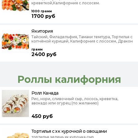
креветкой,Калифорния с лососем.
1000
грамм
1700
руб
Якитория
Тайский, Филадельфия, Тамаки темпура, Тортилья с
копчёной курицей, Калифорния с лососем, Дракон
грамм
2400
руб
Роллы калифорния
Ролл Канада
Рис, нори, сливочный сыр, лосось, креветка,
авокадо или огурец (по желанию)
450
руб
Тортилья с хк курочкой о овощами
тортилья,зелень,хк курочка,сыр