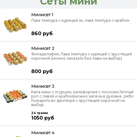
Сеты мини
Минисет 1
Лава темпура с курицей хк, лава темпура с крабом
860
руб
Минисет 2
Филадельфия, Лава темпура с курицей с хрустящей
корочкой (можно заказать без лавы на выбор)
800
руб
Минисет 3
Капа маки с огурцом, калифорния с лососем,Теплый
рол с лавой и крабом(можно запечь в духовке ,либо
пожарить во фритюре с хрустящей корочкой на
выбор.
24
грамм
1050
руб
Минисет 4