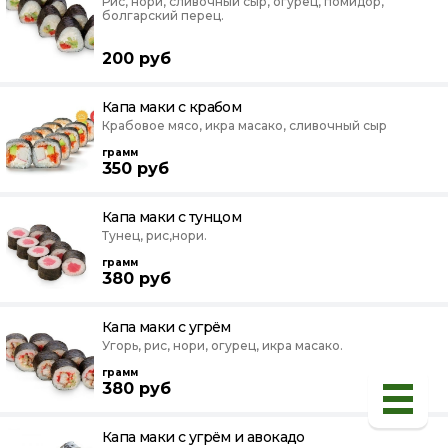
Рис, нори, сливочный сыр, огурец, помидор,
болгарский перец.
200
руб
Капа маки с крабом
Крабовое мясо, икра масако, сливочный сыр
грамм
350
руб
Капа маки с тунцом
Тунец, рис,нори.
грамм
380
руб
Капа маки с угрём
Угорь, рис, нори, огурец, икра масако.
грамм
380
руб
Капа маки с угрём и авокадо