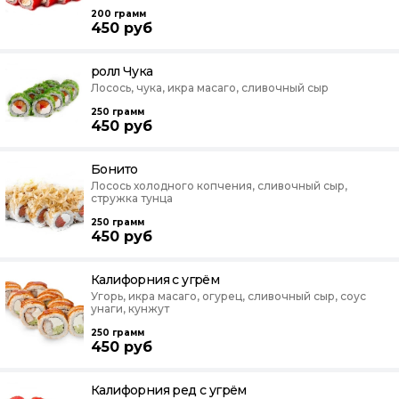
200
грамм
450
руб
ролл Чука
Лосось, чука, икра масаго, сливочный сыр
250
грамм
450
руб
Бонито
Лосось холодного копчения, сливочный сыр,
стружка тунца
250
грамм
450
руб
Калифорния с угрём
Угорь, икра масаго, огурец, сливочный сыр, соус
унаги, кунжут
250
грамм
450
руб
Калифорния ред с угрём